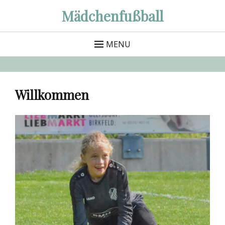
Skip
Mädchenfußball
to
content
MENU
Willkommen