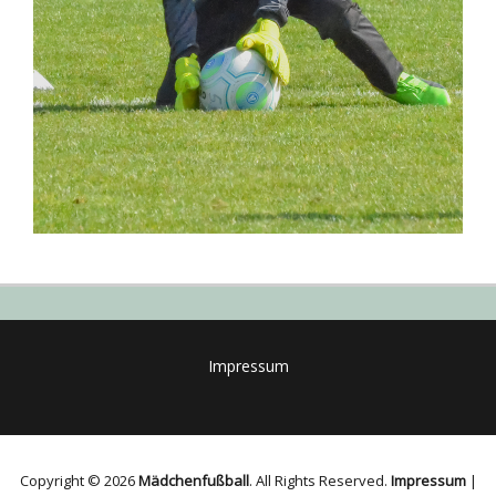
Impressum
Copyright © 2026
Mädchenfußball
. All Rights Reserved.
Impressum
|